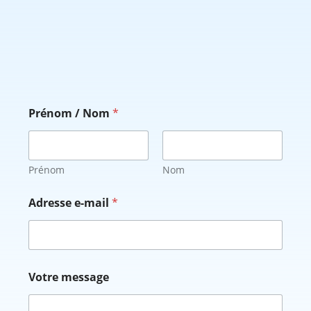
Prénom / Nom
*
Prénom
Nom
Adresse e-mail
*
N
Votre message
o
m
V