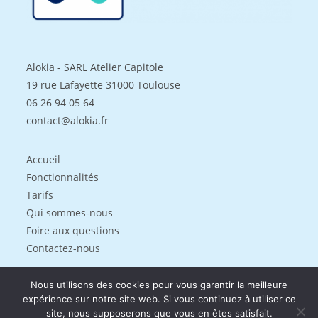
Alokia - SARL Atelier Capitole
19 rue Lafayette 31000 Toulouse
06 26 94 05 64
contact@alokia.fr
Accueil
Fonctionnalités
Tarifs
Qui sommes-nous
Foire aux questions
Contactez-nous
Nous utilisons des cookies pour vous garantir la meilleure
Mentions légales
expérience sur notre site web. Si vous continuez à utiliser ce
Politique de confidentialités
site, nous supposerons que vous en êtes satisfait.